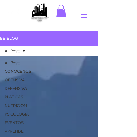
BB BLOG
All Posts
All Posts
CONOCENOS
OFENSIVA
DEFENSIVA
PLATICAS
NUTRICION
PSICOLOGIA
EVENTOS
APRENDE