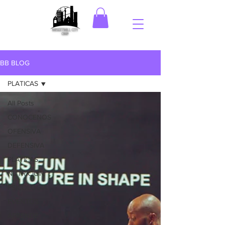
BB BLOG
PLATICAS
All Posts
CONOCENOS
OFENSIVA
DEFENSIVA
PLATICAS
NUTRICION
PSICOLOGIA
EVENTOS
APRENDE