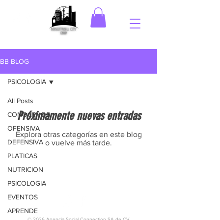
BB BLOG
PSICOLOGIA
All Posts
Próximamente nuevas entradas
CONOCENOS
OFENSIVA
Explora otras categorías en este blog
DEFENSIVA
o vuelve más tarde.
PLATICAS
NUTRICION
PSICOLOGIA
EVENTOS
APRENDE
© 2026 Agencia Social Connection SA de CV